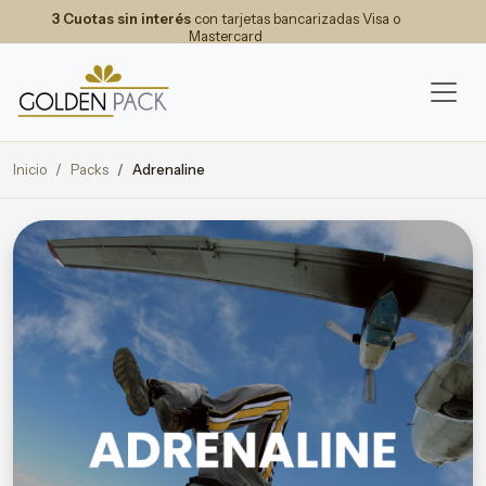
3 Cuotas sin interés
con tarjetas bancarizadas Visa o
Mastercard
Inicio
Packs
Adrenaline