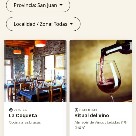
Provincia: San Juan
Localidad / Zona: Todas
ZONDA
SAN JUAN
La Coqueta
Ritual del Vino
Cocina a las brasas.
Almacén de Vinos y bebidas🍷🍻
🥂🥃🍹