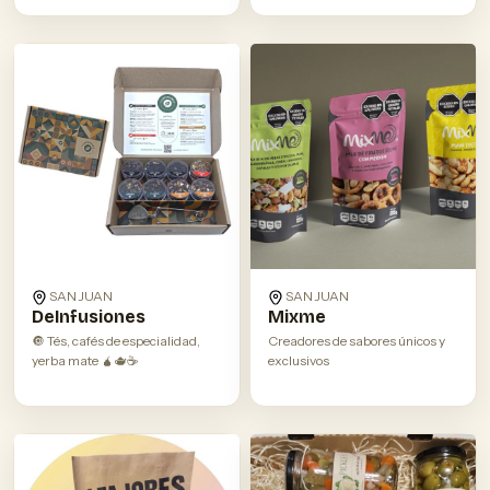
SAN JUAN
SAN JUAN
DeInfusiones
Mixme
🔘 Tés, cafés de especialidad,
Creadores de sabores únicos y
yerba mate 🧉🫖☕️
exclusivos