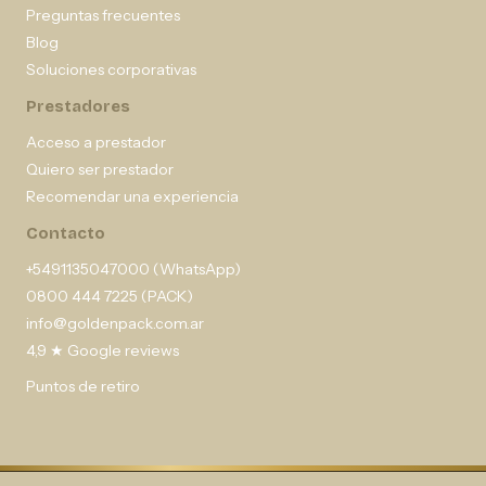
Preguntas frecuentes
Blog
Soluciones corporativas
Prestadores
Acceso a prestador
Quiero ser prestador
Recomendar una experiencia
Contacto
+5491135047000 (WhatsApp)
0800 444 7225 (PACK)
info@goldenpack.com.ar
4,9 ★ Google reviews
Puntos de retiro