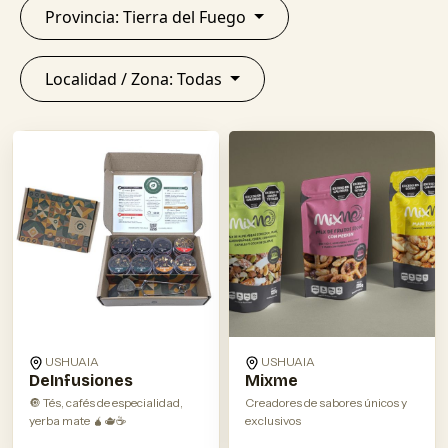
Provincia: Tierra del Fuego
Localidad / Zona: Todas
USHUAIA
USHUAIA
DeInfusiones
Mixme
🔘 Tés, cafés de especialidad,
Creadores de sabores únicos y
yerba mate 🧉🫖☕️
exclusivos