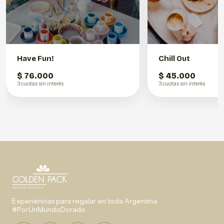
Have Fun!
Chill Out
$ 76.000
$ 45.000
3 cuotas sin interés
3 cuotas sin interés
Experiencias para regalar en toda Argentina.
#PorUnMundoDorado