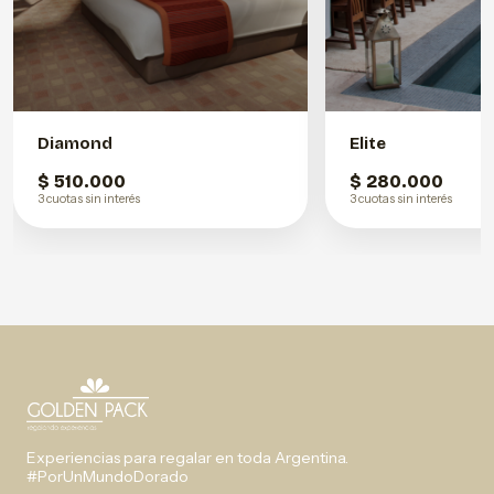
Diamond
Elite
$ 510.000
$ 280.000
3 cuotas sin interés
3 cuotas sin interés
Experiencias para regalar en toda Argentina.
#PorUnMundoDorado