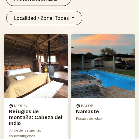
Localidad / Zona: Todas
MERLO
BALDE
Refugios de
Namaste
montaña: Cabeza del
Posada de relax
Indio
Al pie de las sierras
comechingones.