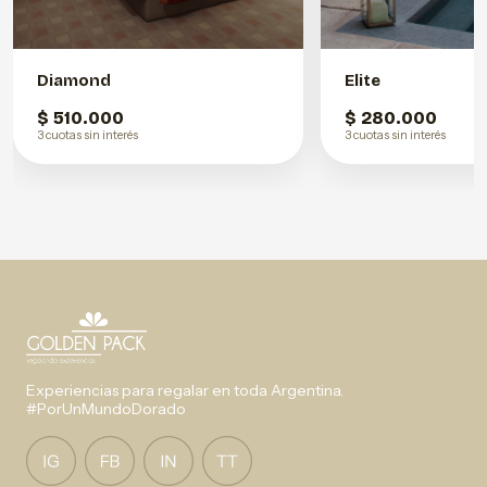
Diamond
Elite
$ 510.000
$ 280.000
3 cuotas sin interés
3 cuotas sin interés
Experiencias para regalar en toda Argentina.
#PorUnMundoDorado