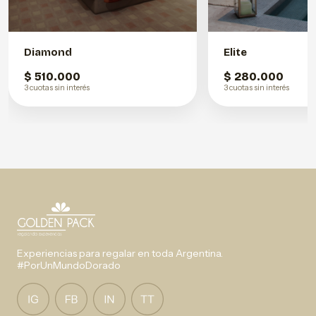
Diamond
Elite
$ 510.000
$ 280.000
3 cuotas sin interés
3 cuotas sin interés
Experiencias para regalar en toda Argentina.
#PorUnMundoDorado