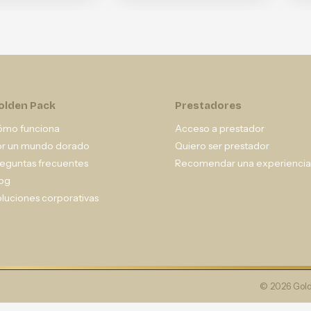
olden Pack
Prestadores
ómo funciona
Acceso a prestador
or un mundo dorado
Quiero ser prestador
eguntas frecuentes
Recomendar una experiencia
og
luciones corporativas
© 2026 Gold