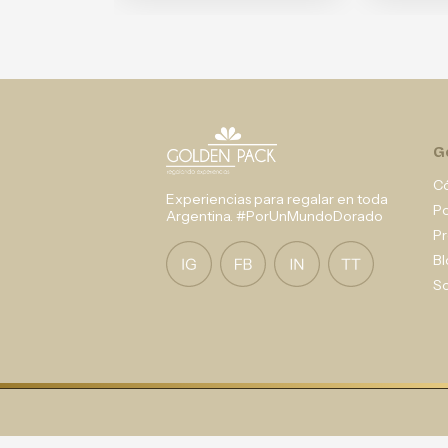
G
C
Experiencias para regalar en toda
P
Argentina. #PorUnMundoDorado
Pr
Bl
So