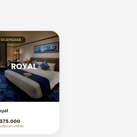
ESCAPADAS
oyal
 375.000
uotas sin interés