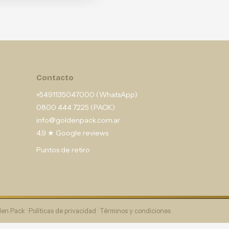
Contacto
+5491135047000 (WhatsApp)
0800 444 7225 (PACK)
info@goldenpack.com.ar
4,9 ★ Google reviews
Puntos de retiro
en Pack ·
Políticas de privacidad
·
Términos y condiciones