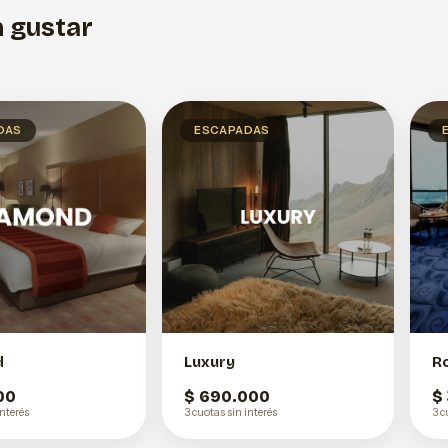
 gustar
DAS
ESCAPADAS
d
Luxury
R
00
$ 690.000
$
interés
3 cuotas sin interés
3 c