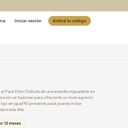
ona
Iniciar sesión
Activá tu código
el Pack Elite! Disfruta de una estadía inigualable en
stinción se fusionan para ofrecerte un nivel superior
ujo sin igual?El presente pack puede incluir
emporada alta.
or 12 meses