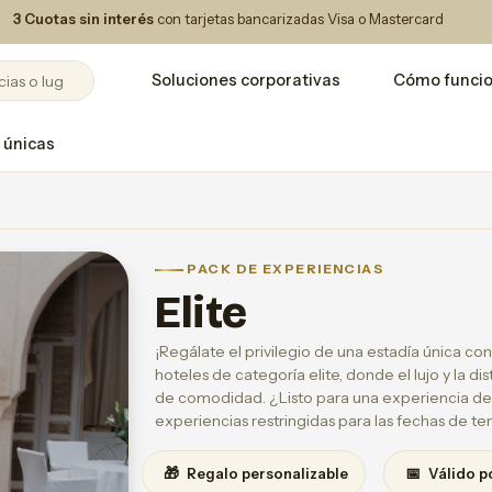
3 Cuotas sin interés
con tarjetas bancarizadas Visa o Mastercard
Soluciones corporativas
Cómo funci
 únicas
PACK DE EXPERIENCIAS
Elite
¡Regálate el privilegio de una estadía única con 
hoteles de categoría elite, donde el lujo y la di
de comodidad. ¿Listo para una experiencia de l
experiencias restringidas para las fechas de t
🎁
📅
Regalo personalizable
Válido p