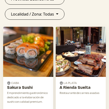
Localidad / Zona: Todas
CABA
LA PLATA
Sakura Sushi
A Rienda Suelta
Emprendimiento gastronómico
Restaurante de carnes asadas
dedicado a la elaboración de
sushi con calidad premium.