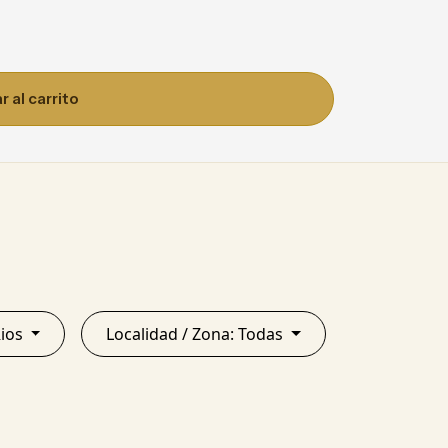
 al carrito
re Rios
Localidad / Zona: Todas