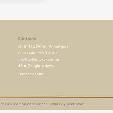
Contacto
+5491135047000 (WhatsApp)
0800 444 7225 (PACK)
info@goldenpack.com.ar
4,9 ★ Google reviews
Puntos de retiro
en Pack ·
Políticas de privacidad
·
Términos y condiciones