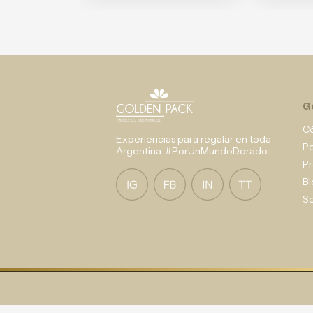
G
C
Experiencias para regalar en toda
P
Argentina. #PorUnMundoDorado
Pr
Bl
So