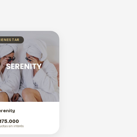
BIENESTAR
erenity
 175.000
uotas sin interés