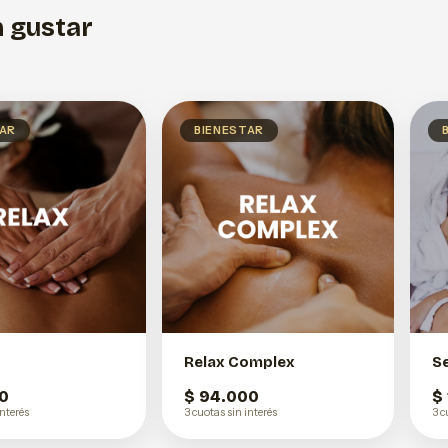
 gustar
TAR
BIENESTAR
Relax Complex
S
0
$ 94.000
$
interés
3 cuotas sin interés
3 c