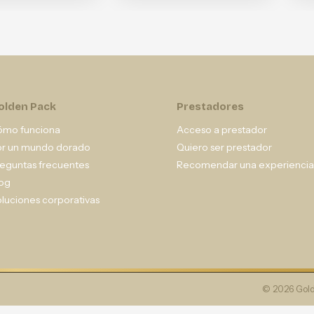
olden Pack
Prestadores
ómo funciona
Acceso a prestador
or un mundo dorado
Quiero ser prestador
eguntas frecuentes
Recomendar una experiencia
og
luciones corporativas
© 2026 Gold