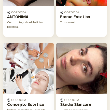
CORDOBA
CORDOBA
ANTÓNIMA
Emme Estetica
Centro Integral de Medicina
Tu momento
Estética.
CORDOBA
CORDOBA
Concepto Estético
Studio Skincare
Belleza, cosméticos y cuidado
Tu rutina de skincare