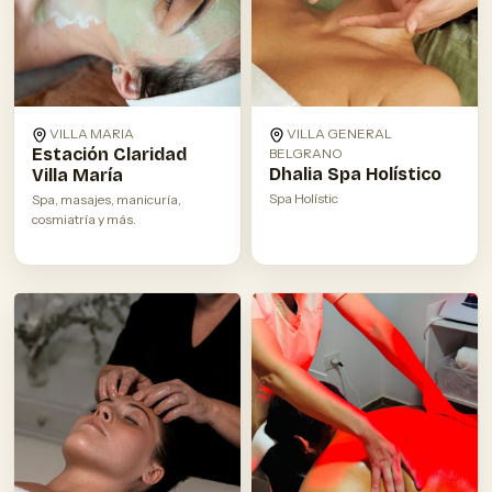
VILLA MARIA
VILLA GENERAL
Estación Claridad
BELGRANO
Dhalia Spa Holístico
Villa María
Spa Holístic
Spa, masajes, manicuría,
cosmiatría y más.