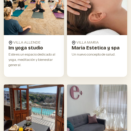
VILLA MARIA
VILLA ALLENDE
Maria Estetica y spa
Im yoga studio
Un nuevo concepto de salud.
Este es un espacio dedicado al
yoga, meditación y bienestar
general.