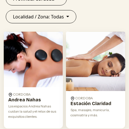
Localidad / Zona: Todas
CORDOBA
CORDOBA
Andrea Nahas
Estación Claridad
Los espacios Andrea Nahas
Spa, masajes, manicuría,
cuidan la salud y el relax de sus
cosmiatría y más.
exquisitos clientes.