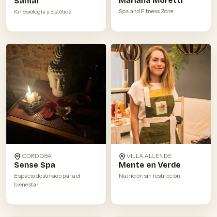
Mariana Moretti
Samar
Spa and Fitness Zone
Kinesiología y Estética
CORDOBA
VILLA ALLENDE
Sense Spa
Mente en Verde
Espacio destinado para el
Nutrición sin restricción.
bienestar