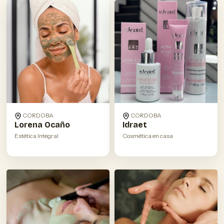
CORDOBA
CORDOBA
Lorena Ocaño
Idraet
Estética Integral
Cosmética en casa