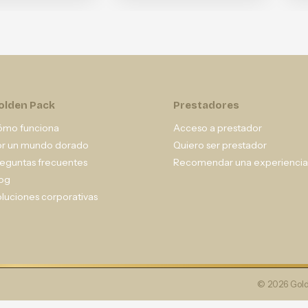
olden Pack
Prestadores
ómo funciona
Acceso a prestador
or un mundo dorado
Quiero ser prestador
eguntas frecuentes
Recomendar una experiencia
og
luciones corporativas
© 2026 Gold