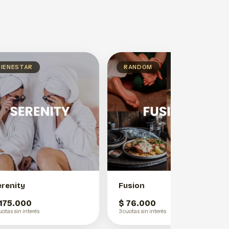
BIENESTAR
RANDOM
erenity
Fusion
 175.000
$ 76.000
uotas sin interés
3 cuotas sin interés