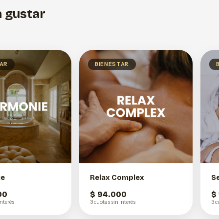
 gustar
TAR
BIENESTAR
ie
Relax Complex
S
00
$ 94.000
$
interés
3 cuotas sin interés
3 c