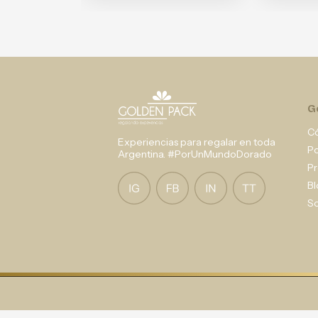
G
C
Experiencias para regalar en toda
P
Argentina. #PorUnMundoDorado
Pr
Bl
So