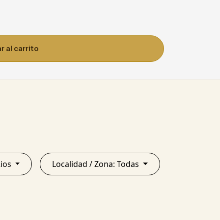
 al carrito
re Rios
Localidad / Zona: Todas