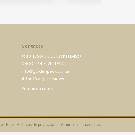
Contacto
+5491135047000 (WhatsApp)
0800 444 7225 (PACK)
info@goldenpack.com.ar
4,9 ★ Google reviews
Puntos de retiro
en Pack ·
Políticas de privacidad
·
Términos y condiciones