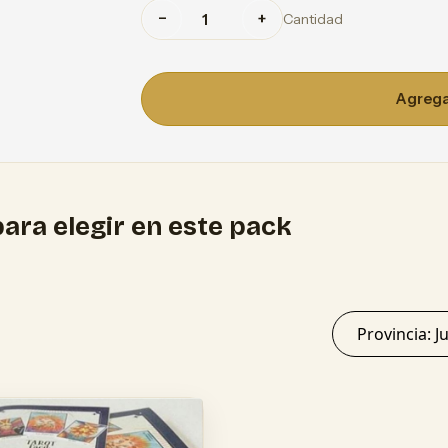
−
+
Cantidad
Agregar
ara elegir en este pack
Provi