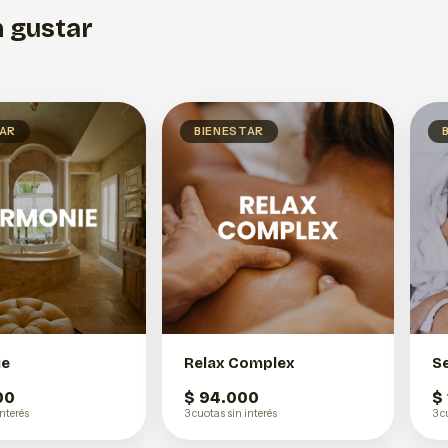
 gustar
TAR
BIENESTAR
ie
Relax Complex
S
00
$ 94.000
$
interés
3 cuotas sin interés
3 c