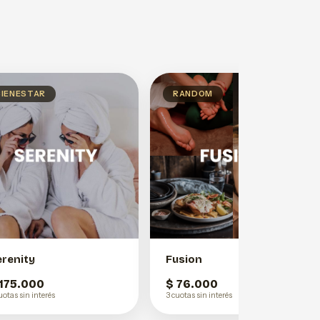
BIENESTAR
RANDOM
erenity
Fusion
 175.000
$ 76.000
uotas sin interés
3 cuotas sin interés