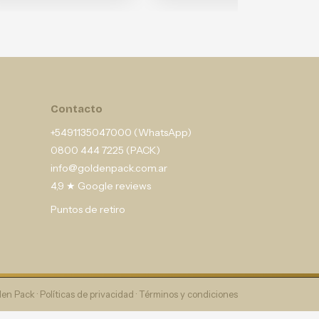
Contacto
+5491135047000 (WhatsApp)
0800 444 7225 (PACK)
info@goldenpack.com.ar
4,9 ★ Google reviews
Puntos de retiro
en Pack ·
Políticas de privacidad
·
Términos y condiciones