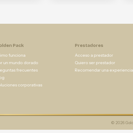
olden Pack
Prestadores
ómo funciona
Acceso a prestador
or un mundo dorado
Quiero ser prestador
eguntas frecuentes
Recomendar una experiencia
og
luciones corporativas
© 2026 Gold