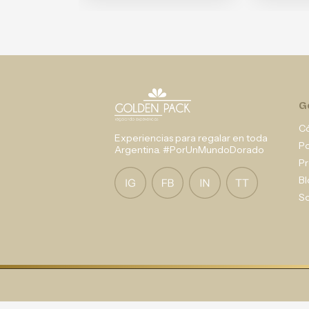
G
C
Experiencias para regalar en toda
P
Argentina. #PorUnMundoDorado
Pr
Bl
So