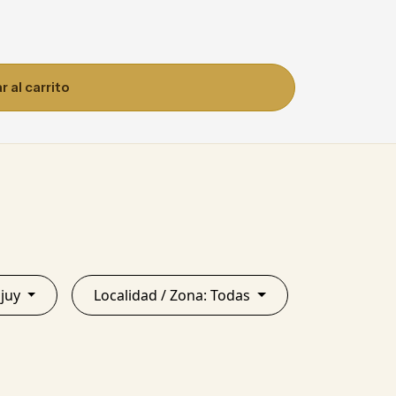
 al carrito
ncia: Jujuy
Localidad / Zona: Todas