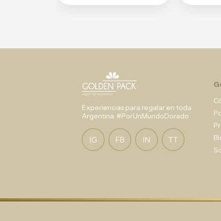
G
C
Experiencias para regalar en toda
P
Argentina. #PorUnMundoDorado
Pr
Bl
So