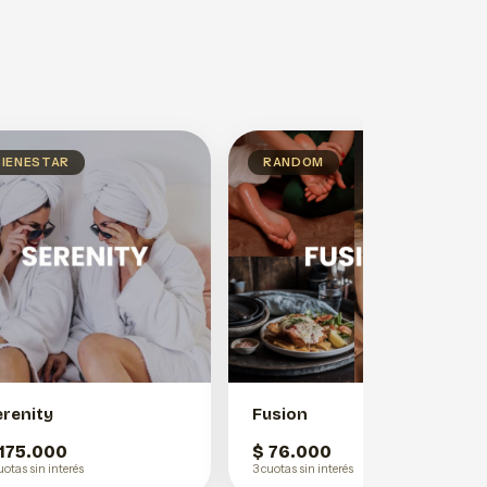
BIENESTAR
RANDOM
erenity
Fusion
 175.000
$ 76.000
uotas sin interés
3 cuotas sin interés