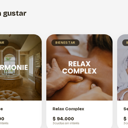
 gustar
TAR
BIENESTAR
ie
Relax Complex
S
00
$ 94.000
$
interés
3 cuotas sin interés
3 c