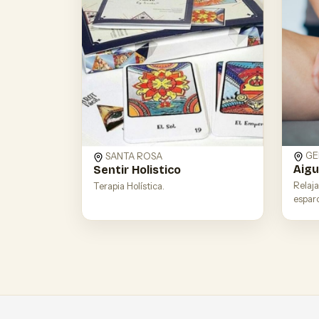
GE
SANTA ROSA
Aig
Sentir Holistico
Relaja
Terapia Holística.
espar