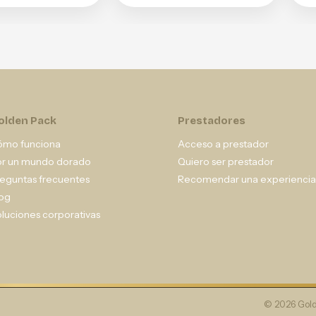
olden Pack
Prestadores
ómo funciona
Acceso a prestador
or un mundo dorado
Quiero ser prestador
eguntas frecuentes
Recomendar una experiencia
og
luciones corporativas
© 2026 Gold