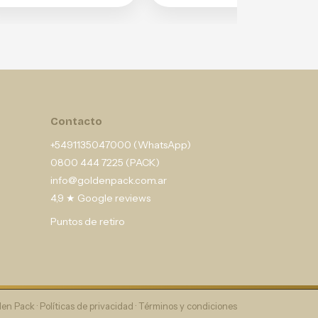
Contacto
+5491135047000 (WhatsApp)
0800 444 7225 (PACK)
info@goldenpack.com.ar
4,9 ★ Google reviews
Puntos de retiro
en Pack ·
Políticas de privacidad
·
Términos y condiciones