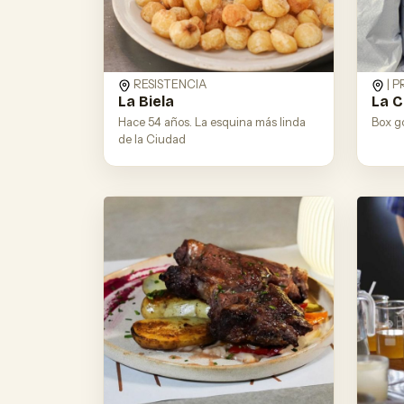
RESISTENCIA
| 
La Biela
La C
Hace 54 años. La esquina más linda
Box g
de la Ciudad