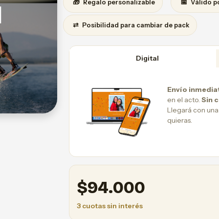
🎁
📅
Regalo personalizable
Válido p
⇄
Posibilidad para cambiar de pack
Digital
Envío inmedia
en el acto.
Sin 
Llegará con una
quieras.
$
94.000
3 cuotas sin interés