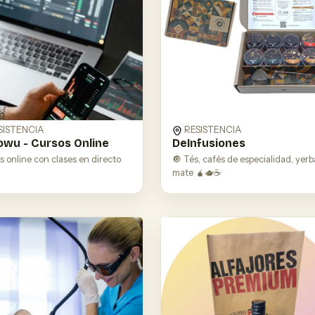
SISTENCIA
RESISTENCIA
wu - Cursos Online
DeInfusiones
 online con clases en directo
🔘 Tés, cafés de especialidad, yerb
mate 🧉🫖☕️