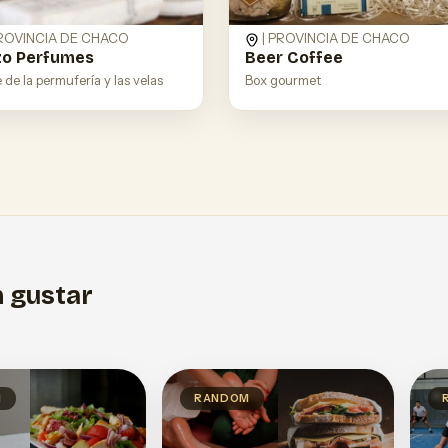
PROVINCIA DE CHACO
| PROVINCIA DE CHACO
zo Perfumes
Beer Coffee
e de la permufería y las velas
Box gourmet
 gustar
M
RANDOM