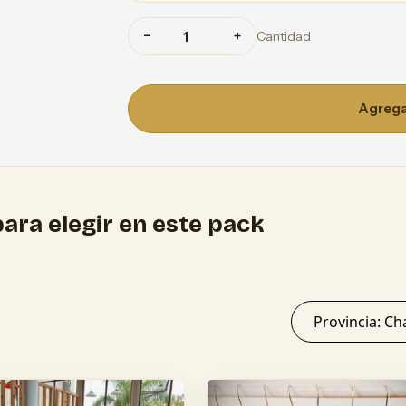
−
+
Cantidad
Agregar
ara elegir en este pack
Provinc