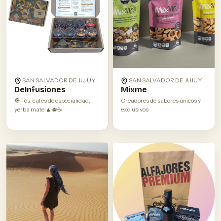
SAN SALVADOR DE JUJUY
SAN SALVADOR DE JUJUY
DeInfusiones
Mixme
🔘 Tés, cafés de especialidad,
Creadores de sabores únicos y
yerba mate 🧉🫖☕️
exclusivos