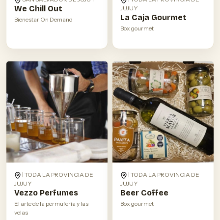
We Chill Out
JUJUY
La Caja Gourmet
Bienestar On Demand
Box gourmet
| TODA LA PROVINCIA DE
| TODA LA PROVINCIA DE
JUJUY
JUJUY
Vezzo Perfumes
Beer Coffee
El arte de la permufería y las
Box gourmet
velas