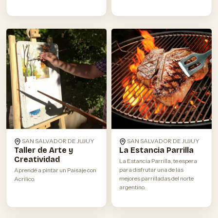
SAN SALVADOR DE JUJUY
SAN SALVADOR DE JUJUY
Taller de Arte y
La Estancia Parrilla
Creatividad
La Estancia Parrilla, te espera
para disfrutar una de las
Aprendé a pintar un Paisaje con
mejores parrilladas del norte
Acrilico.
argentino.