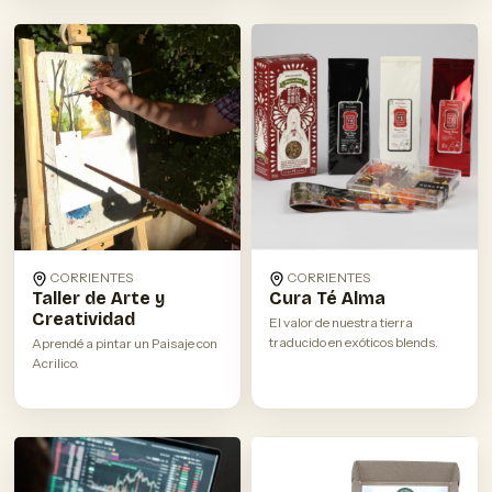
CORRIENTES
CORRIENTES
Taller de Arte y
Cura Té Alma
Creatividad
El valor de nuestra tierra
traducido en exóticos blends.
Aprendé a pintar un Paisaje con
Acrilico.