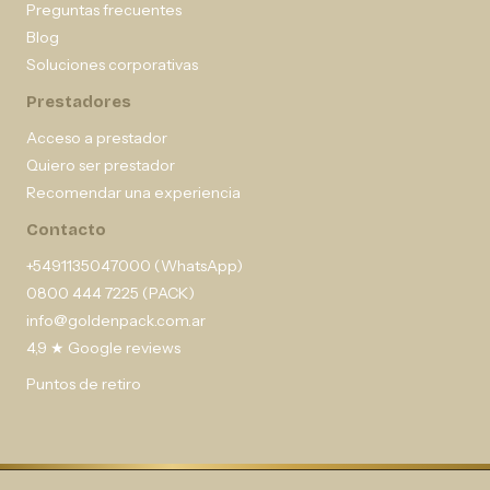
Preguntas frecuentes
Blog
Soluciones corporativas
Prestadores
Acceso a prestador
Quiero ser prestador
Recomendar una experiencia
Contacto
+5491135047000 (WhatsApp)
0800 444 7225 (PACK)
info@goldenpack.com.ar
4,9 ★ Google reviews
Puntos de retiro