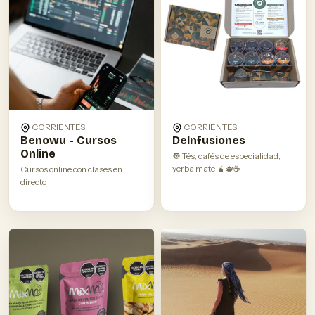
CORRIENTES
CORRIENTES
Benowu - Cursos
DeInfusiones
Online
🔘 Tés, cafés de especialidad,
yerba mate 🧉🫖☕️
Cursos online con clases en
directo