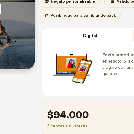
🎁
📅
Regalo personalizable
Válido p
⇄
Posibilidad para cambiar de pack
Digital
Envío inmedia
en el acto.
Sin 
Llegará con una
quieras.
$
94.000
3 cuotas sin interés