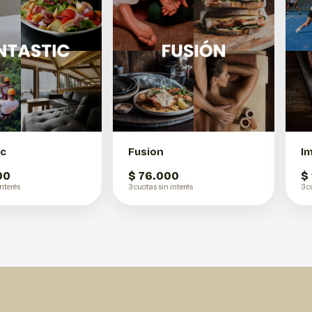
ic
Fusion
Im
00
$ 76.000
$
interés
3 cuotas sin interés
3 c