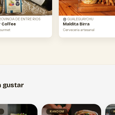
ROVINCIA DE ENTRE RIOS
GUALEGUAYCHU
 Coffee
Maldita Birra
ourmet
Cerveceria artesanal
 gustar
M
RANDOM