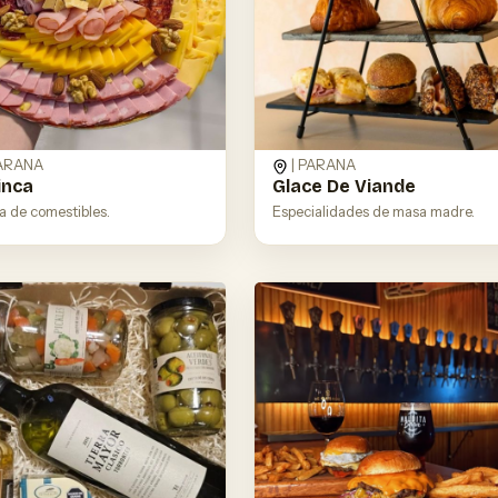
PARANA
| PARANA
inca
Glace De Viande
a de comestibles.
Especialidades de masa madre.