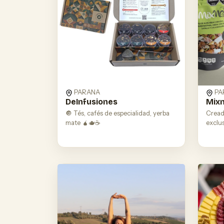
PARANA
PA
DeInfusiones
Mix
🔘 Tés, cafés de especialidad, yerba
Cread
mate 🧉🫖☕️
exclu