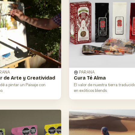
RANA
PARANA
er de Arte y Creatividad
Cura Té Alma
dé a pintar un Paisaje con
El valor de nuestra tierra traducid
o.
en exóticos blends.