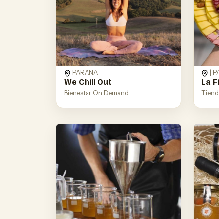
PARANA
| 
We Chill Out
La F
Bienestar On Demand
Tiend