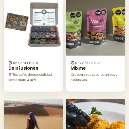
RIO GALLEGOS
RIO GALLEGOS
DeInfusiones
Mixme
🔘 Tés, cafés de especialidad,
Creadores de sabores únicos y
yerba mate 🧉🫖☕️
exclusivos