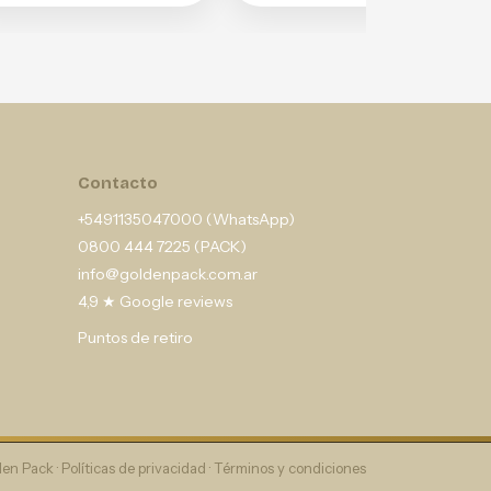
Contacto
+5491135047000 (WhatsApp)
0800 444 7225 (PACK)
info@goldenpack.com.ar
4,9 ★ Google reviews
Puntos de retiro
en Pack ·
Políticas de privacidad
·
Términos y condiciones