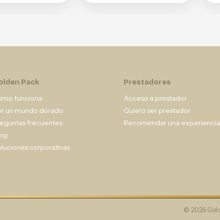
olden Pack
Prestadores
ómo funciona
Acceso a prestador
or un mundo dorado
Quiero ser prestador
eguntas frecuentes
Recomendar una experiencia
og
luciones corporativas
© 2026 Gold