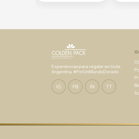
G
C
Experiencias para regalar en toda
P
Argentina. #PorUnMundoDorado
Pr
Bl
So