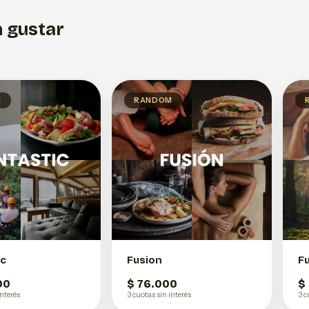
 gustar
M
RANDOM
ic
Fusion
F
00
$ 76.000
$
interés
3 cuotas sin interés
3 c