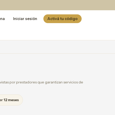
ona
Iniciar sesión
Activá tu código
istas por prestadores que garantizan servicios de
or 12 meses