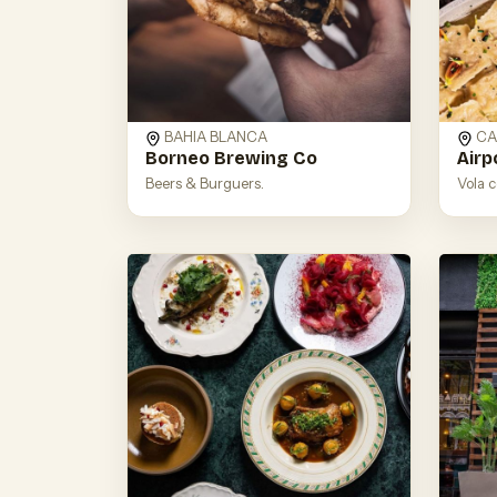
BAHIA BLANCA
CA
Borneo Brewing Co
Airp
Beers & Burguers.
Vola c