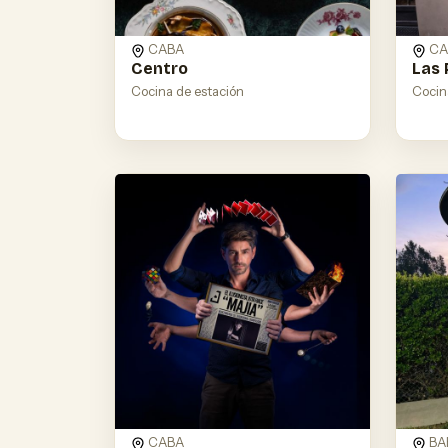
CABA
CA
Centro
Las 
Cocina de estación
Cocin
CABA
BA