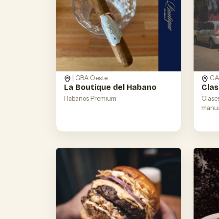
| GBA Oeste
CA
La Boutique del Habano
Clas
Habanos Premium
Clase
manua