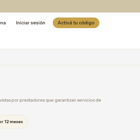
ona
Iniciar sesión
Activá tu código
istas por prestadores que garantizan servicios de
or 12 meses