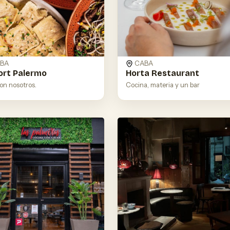
CABA
BA
Horta Restaurant
ort Palermo
Cocina, materia y un bar
on nosotros.